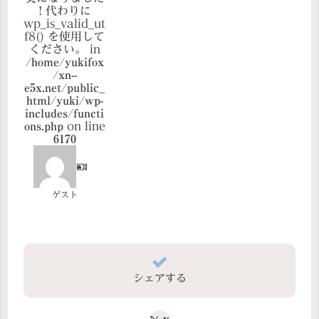
! 代わりに
wp_is_valid_ut
f8() を使用して
ください。 in
/home/yukifox
/xn--
e5x.net/public_
html/yuki/wp-
includes/functi
ons.php
on line
6170
🪪
ゲスト
シェアする