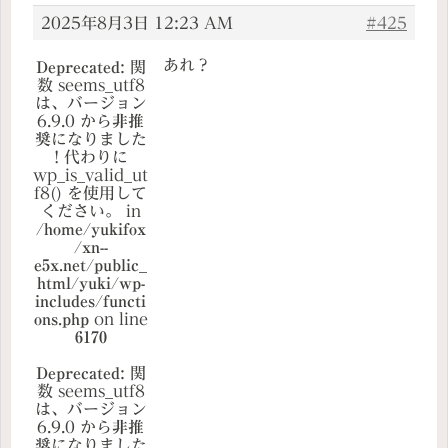
2025年8月3日 12:23 AM
#425
あれ？
Deprecated
: 関
数 seems_utf8
は、バージョン
6.9.0 から
非推
奨
になりました
! 代わりに
wp_is_valid_ut
f8() を使用して
ください。 in
/home/yukifox
/xn--
e5x.net/public_
html/yuki/wp-
includes/functi
ons.php
on line
6170
Deprecated
: 関
数 seems_utf8
は、バージョン
6.9.0 から
非推
奨
になりました